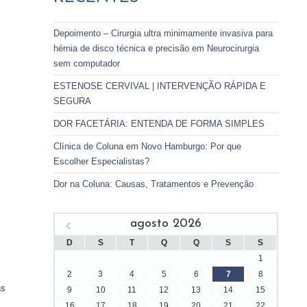
Depoimento – Cirurgia ultra minimamente invasiva para
hérnia de disco técnica e precisão em Neurocirurgia
sem computador
ESTENOSE CERVIVAL | INTERVENÇÃO RÁPIDA E
SEGURA
DOR FACETÁRIA: ENTENDA DE FORMA SIMPLES
Clínica de Coluna em Novo Hamburgo: Por que
Escolher Especialistas?
Dor na Coluna: Causas, Tratamentos e Prevenção
agosto 2026
D
S
T
Q
Q
S
S
1
2
3
4
5
6
7
8
as
9
10
11
12
13
14
15
16
17
18
19
20
21
22