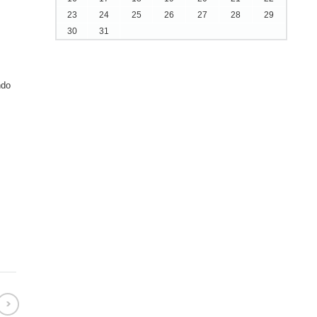
23
24
25
26
27
28
29
30
31
ndo