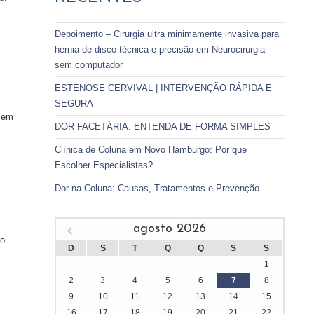
Depoimento – Cirurgia ultra minimamente invasiva para
hérnia de disco técnica e precisão em Neurocirurgia
sem computador
ESTENOSE CERVIVAL | INTERVENÇÃO RÁPIDA E
SEGURA
 sem
DOR FACETÁRIA: ENTENDA DE FORMA SIMPLES
Clínica de Coluna em Novo Hamburgo: Por que
Escolher Especialistas?
Dor na Coluna: Causas, Tratamentos e Prevenção
agosto 2026
o.
D
S
T
Q
Q
S
S
1
2
3
4
5
6
7
8
9
10
11
12
13
14
15
16
17
18
19
20
21
22