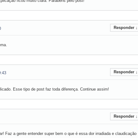
plicação ficou muito clara. Parabéns pelo post!
Responder
↓
0
ema.
Responder
↓
9:43
icado. Esse tipo de post faz toda diferença. Continue assim!
Responder
↓
r! Faz a gente entender super bem o que é essa dor irradiada e claudicação