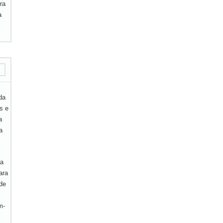
ra
a
da
s e
a
a
da
ara
de
m-