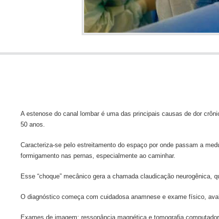
A estenose do canal lombar é uma das principais causas de dor crônica
50 anos.
Caracteriza-se pelo estreitamento do espaço por onde passam a medu
formigamento nas pernas, especialmente ao caminhar.
Esse “choque” mecânico gera a chamada claudicação neurogênica, que
O diagnóstico começa com cuidadosa anamnese e exame físico, avali
Exames de imagem: ressonância magnética e tomografia computadori