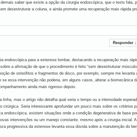
emais saber que existe a opção da cirurgia endoscópica, que o texto fala, p
sem desestruturar a coluna, e ainda promete uma recuperação mais rápida pr
Responder
↓
rgia endoscópica para a estenose lombar, destacando a recuperação mais rápi
 sobre a afirmação de que o procedimento é feito “sem desestruturar músculo
ção de osteófitos e fragmentos de disco, por exemplo, sempre me levanta 
, e se essa intervenção não poderia, em alguns casos, alterar a biomecânica d
acompanhamento ainda mais rigoroso depois.
a linha, mas o artigo não detalha qual seria o tempo ou a intensidade espera
ão cirúrgica. Seria interessante aprofundar um pouco mais sobre os critérios p
ca endoscópica, existem situações onde a condição degenerativa de base po
novas intervenções ou um manejo constante, mesmo após a cirurgia inicial. A
ureza progressiva da estenose levanta essa dúvida sobre a manutenção do be