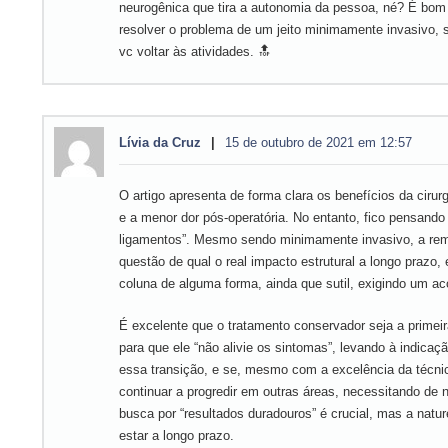
neurogênica que tira a autonomia da pessoa, né? É bom d
resolver o problema de um jeito minimamente invasivo, 
vc voltar às atividades. 🔝
Lívia da Cruz
15 de outubro de 2021 em 12:57
O artigo apresenta de forma clara os benefícios da ciru
e a menor dor pós-operatória. No entanto, fico pensando
ligamentos”. Mesmo sendo minimamente invasivo, a remo
questão de qual o real impacto estrutural a longo prazo
coluna de alguma forma, ainda que sutil, exigindo um 
É excelente que o tratamento conservador seja a primeir
para que ele “não alivie os sintomas”, levando à indicaç
essa transição, e se, mesmo com a excelência da técni
continuar a progredir em outras áreas, necessitando de 
busca por “resultados duradouros” é crucial, mas a nat
estar a longo prazo.